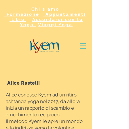
Chi siamo
Formazione
Appuntamenti
Libro
Accordarsi con lo
Yoga
Viaggi Yoga
Alice Rastelli
Alice conosce Kyem ad un ritiro
ashtanga yoga nel 2017, da allora
inizia un rapporto di scambio e
arricchimento reciproco.
Il metodo Kyem le apre un mondo
e la indirizza verso la volontà e