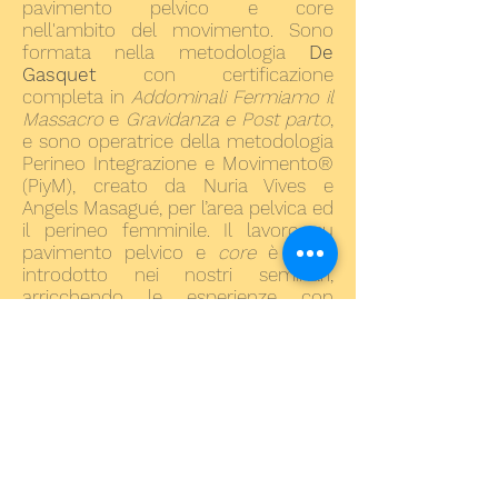
pavimento pelvico e core
nell'ambito del movimento. Sono
formata nella metodologia
De
Gasquet
con certificazione
completa in
Addominali Fermiamo il
Massacro
e
Gravidanza e Post parto
,
e sono operatrice della metodologia
Perineo Integrazione e Movimento®
(PiyM), creato da Nuria Vives e
Angels Masagué, per l’area pelvica ed
il perineo femminile. Il lavoro su
pavimento pelvico e
core
è stato
introdotto nei nostri seminari,
arricchendo le esperienze con
percorsi di consapevolezza
corporea, anatomia sensoriale e di
integrazione del perineo nel
movimento globale.
Sono praticante yoga, ed
insegnante del metodo Yin Yoga
e
anatomia funzionale, e Yin Yoga e
rilascio miofasciale. Mi sono formata
con Arely Torres.