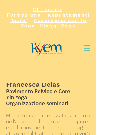
Chi siamo
Formazione
Appuntamenti
Libro
Accordarsi con lo
Yoga
Viaggi Yoga
Francesca Deias
Pavimento Pelvico e Core
Yin Yoga
Organizzazione seminari
Mi ha sempre interessata la ricerca
nell'ambito delle discipline corporee
e del movimento che ho indagato
attraverso il teatro di ricerca, lo yoga