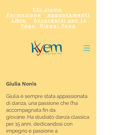
Chi siamo
Formazione
Appuntamenti
Libro
Accordarsi con lo
Yoga
Viaggi Yoga
Giulia Nonis
Giulia è sempre stata appassionata
di danza, una passione che l’ha
accompagnata fin da
giovane. Ha studiato danza classica
per 15 anni, dedicandosi con
impegno e passione a