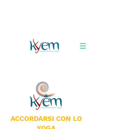
Chi siamo
Formazione
Appuntamenti
Libro
Accordarsi con lo
Yoga
Viaggi Yoga
ACCORDARSI CON LO
YOGA