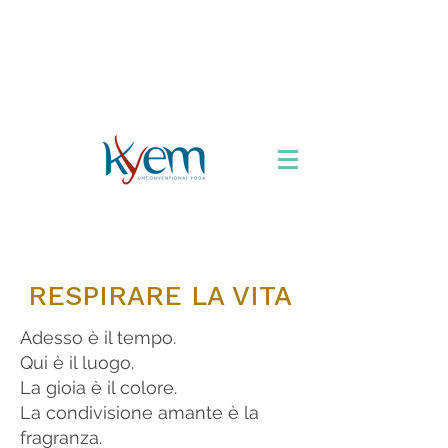
Chi siamo
Formazione
Appuntamenti
Libro
Accordarsi con lo
Yoga
Viaggi Yoga
RESPIRARE LA VITA
Adesso è il tempo.
Qui è il luogo.
La gioia è il colore.
La condivisione amante è la
fragranza.