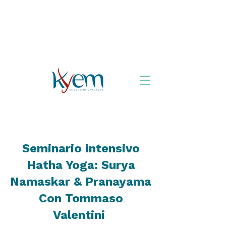
Chi siamo
Formazione
Appuntamenti
Libro
Accordarsi con lo
Yoga
Viaggi Yoga
Seminario intensivo
Hatha Yoga: Surya
Namaskar & Pranayama
Con Tommaso
Valentini