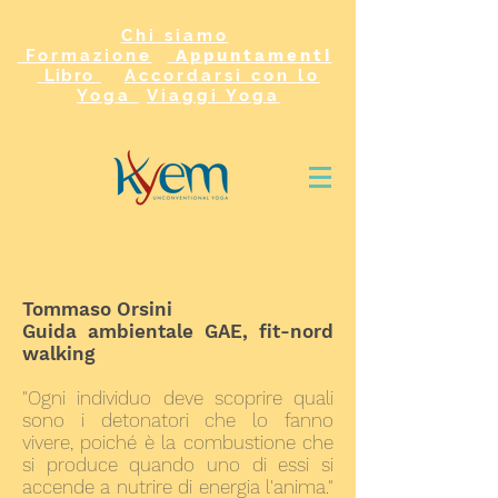
Chi siamo
Formazione
Appuntamenti
Libro
Accordarsi con lo
Yoga
Viaggi Yoga
Tommaso Orsini
Guida ambientale GAE, fit-nord
walking
"Ogni individuo deve scoprire quali
sono i detonatori che lo fanno
vivere, poiché è la combustione che
si produce quando uno di essi si
accende a nutrire di energia l'anima."