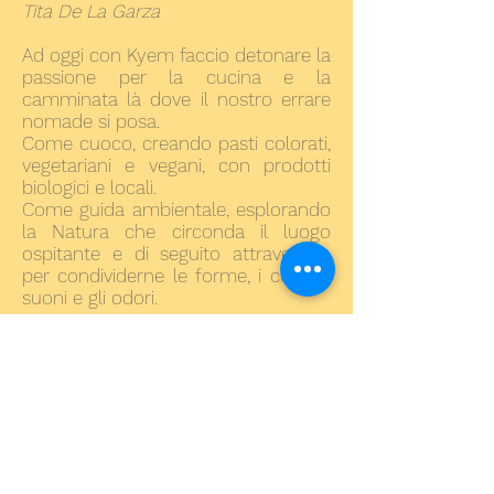
Tita De La Garza
Ad oggi con Kyem faccio detonare la
passione per la cucina e la
camminata là dove il nostro errare
nomade si posa.
Come cuoco, creando pasti colorati,
vegetariani e vegani, con prodotti
biologici e locali.
Come guida ambientale, esplorando
la Natura che circonda il luogo
ospitante e di seguito attraversala
per condividerne le forme, i colori, i
suoni e gli odori.
KYEM - P.IVA
02374930507
© SEMI 2019