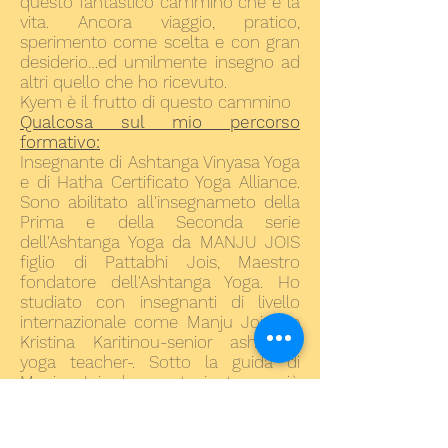
questo fantastico cammino che è la
vita. Ancora viaggio, pratico,
sperimento come scelta e con gran
desiderio…ed umilmente insegno ad
altri quello che ho ricevuto.
Kyem è il frutto di questo cammino
Qualcosa sul mio percorso
formativo:
Insegnante di Ashtanga Vinyasa Yoga
e di Hatha Certificato Yoga Alliance.
Sono abilitato all'insegnameto della
Prima e della Seconda serie
dell'Ashtanga Yoga da MANJU JOIS
figlio di Pattabhi Jois, Maestro
fondatore dell'Ashtanga Yoga. Ho
studiato con insegnanti di livello
internazionale come Manju Jois , e
Kristina Karitinou-senior ashtanga
yoga teacher-. Sotto la guida di
Manju Jois ho partecipato a più
corsi di formazione per insegnanti-
TTC-per approfondire
l'insegnamento della seconda serie-