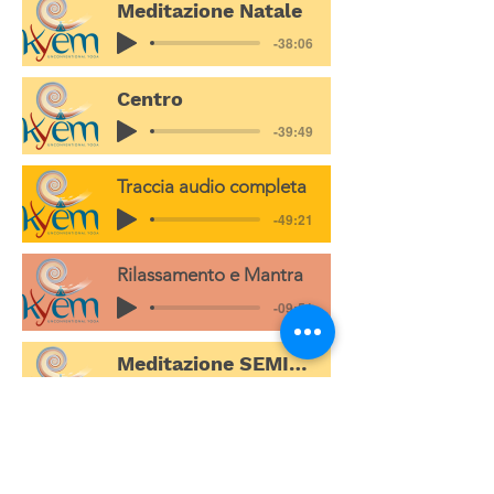
Meditazione Natale
-38:06
Centro
-39:49
Traccia audio completa
-49:21
Rilassamento e Mantra
-09:51
Meditazione SEMINARE
-42:51
KYEM - P.IVA
02374930507
© SEMI 2019