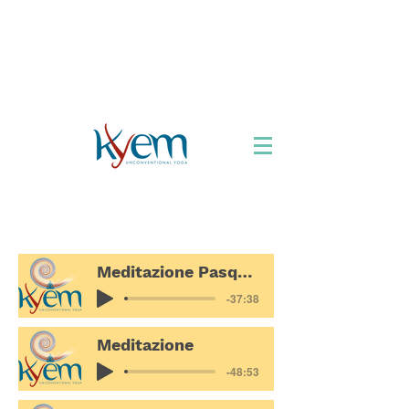
Chi siamo
Formazione
Appuntamenti
Libro
Accordarsi con lo
Yoga
Viaggi Yoga
Meditazione Pasqua '24
-37:38
Meditazione
-48:53