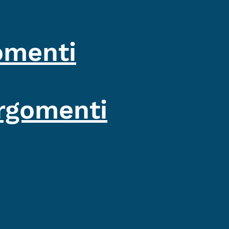
omenti
rgomenti