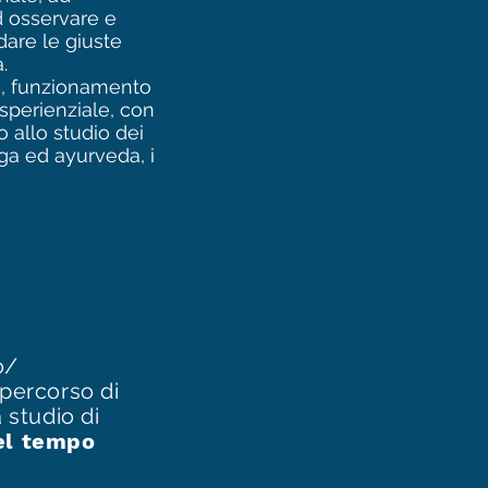
d osservare e
 dare le giuste
.
a, funzionamento
esperienziale, con
 allo studio dei
oga ed ayurveda, i
o/
 percorso di
 studio di
el tempo