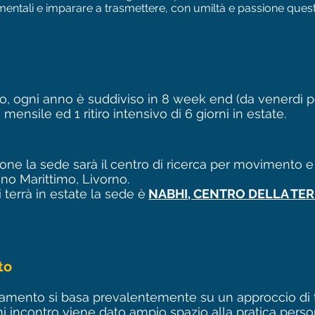
mentali e imparare a trasmettere, con umiltà e passione questa
no, ogni anno è suddiviso in 8 week end (da venerdì
nsile ed 1 ritiro intensivo di 6 giorni in estate.
one la sede sarà il centro di ricerca per movimento 
 Marittimo, Livorno.
si terrà in estate la sede è
NABHI, CENTRO DELLA TER
)
to
namento si basa prevalentemente su un approccio di 
i incontro viene dato ampio spazio alla pratica perso