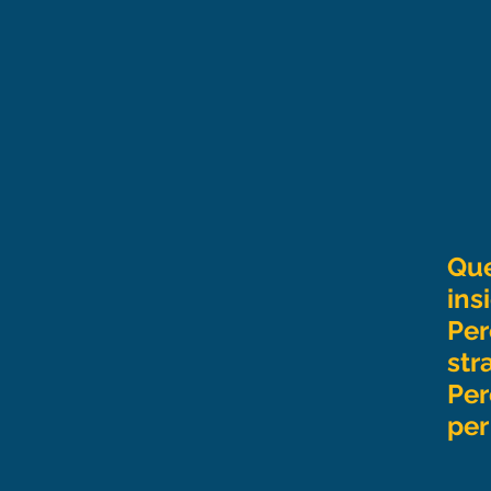
Que
ins
Per
str
Per
per