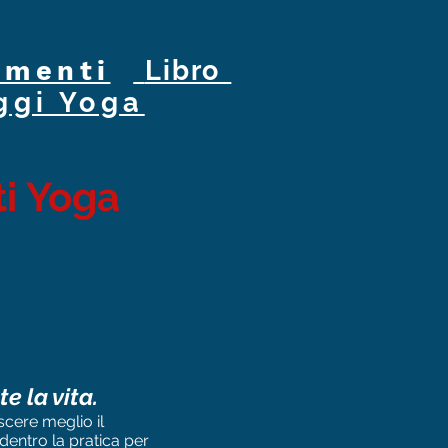
menti
Libro
ggi Yoga
ti Yoga
e la vita.
scere meglio il
dentro la pratica per