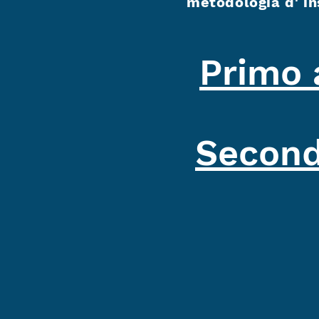
metodologia d' i
Primo 
Second