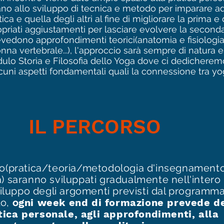
no allo sviluppo di tecnica e metodo per imparare a
ica e quella degli altri al fine di migliorare la prima e
opriati aggiustamenti per lasciare evolvere la seconda
vedono approfondimenti teorici(anatomia e fisiologi
nna vertebrale...), l'approccio sarà sempre di natura 
ulo Storia e Filosofia dello Yoga dove ci dedicheremo
lcuni aspetti fondamentali quali la connessione tra y
IL PERCORSO
io(pratica/teoria/metodologia d'insegnament
) saranno sviluppati gradualmente nell'intero
sviluppo degli argomenti previsti dal programma
o,
o
gni week end di formazione prevede d
tica personale, agli approfondimenti, alla