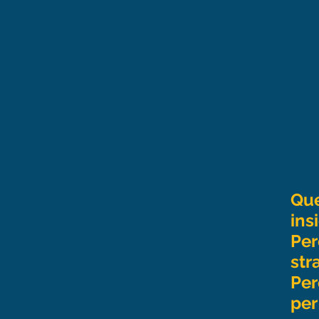
Que
ins
Per
str
Per
per