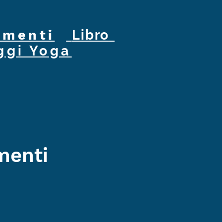
menti
Libro
ggi Yoga
menti