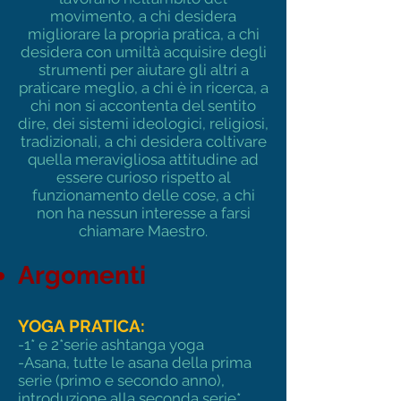
movimento, a chi desidera
migliorare la propria pratica, a chi
desidera con umiltà acquisire degli
strumenti per aiutare gli altri a
praticare meglio, a chi è in ricerca, a
chi non si accontenta del sentito
dire, dei sistemi ideologici, religiosi,
tradizionali, a chi desidera coltivare
quella meravigliosa attitudine ad
essere curioso rispetto al
funzionamento delle cose, a chi
non ha nessun interesse a farsi
chiamare Maestro.
Argomenti
YOGA PRATICA:
-1* e 2*serie ashtanga yoga
-Asana, tutte le asana della prima
serie (primo e secondo anno),
introduzione alla seconda serie*