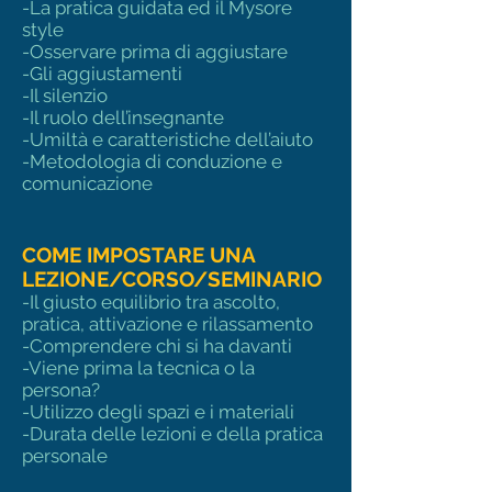
-La pratica guidata ed il Mysore
style
-Osservare prima di aggiustare
-Gli aggiustamenti
​-Il silenzio
-Il ruolo dell’insegnante
-Umiltà e caratteristiche dell’aiuto
-Metodologia di conduzione e
comunicazione
COME IMPOSTARE UNA
LEZIONE/CORSO/SEMINARIO
-Il giusto equilibrio tra ascolto,
pratica, attivazione e rilassamento
-Comprendere chi si ha davanti
-Viene prima la tecnica o la
persona?
-Utilizzo degli spazi e i materiali
-Durata delle lezioni e della pratica
personale