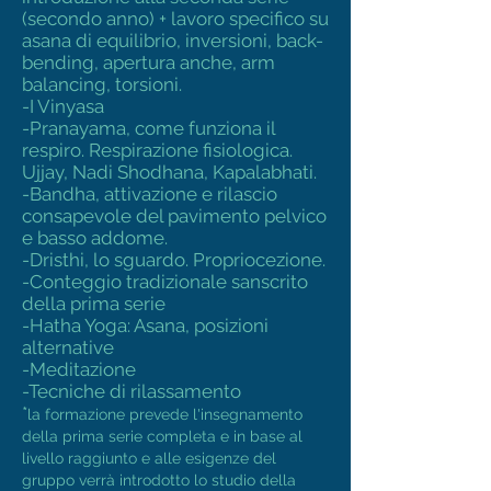
(secondo anno) + lavoro specifico su
asana di equilibrio, inversioni, back-
bending, apertura anche, arm
balancing, torsioni.
-I Vinyasa
-Pranayama, come funziona il
respiro. Respirazione fisiologica.
Ujjay, Nadi Shodhana, Kapalabhati.
-Bandha, attivazione e rilascio
consapevole del pavimento pelvico
e basso addome.
-Dristhi, lo sguardo. Propriocezione.
-Conteggio tradizionale sanscrito
della prima serie
-Hatha Yoga: Asana, posizioni
alternative
-Meditazione
​-Tecniche di rilassamento
*
la formazione prevede l'insegnamento
della prima serie completa e in base al
livello raggiunto e alle esigenze del
gruppo verrà introdotto lo studio della