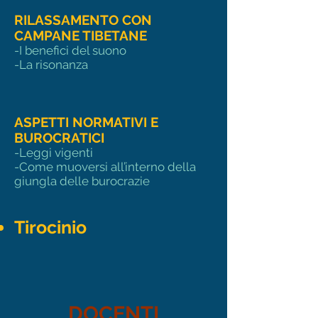
RILASSAMENTO CON
CAMPANE TIBETANE
-I benefici del suono
-La risonanza
ASPETTI NORMATIVI E
BUROCRATICI
-Leggi vigenti
-Come muoversi all’interno della
giungla delle burocrazie
Tirocinio
DOCENTI