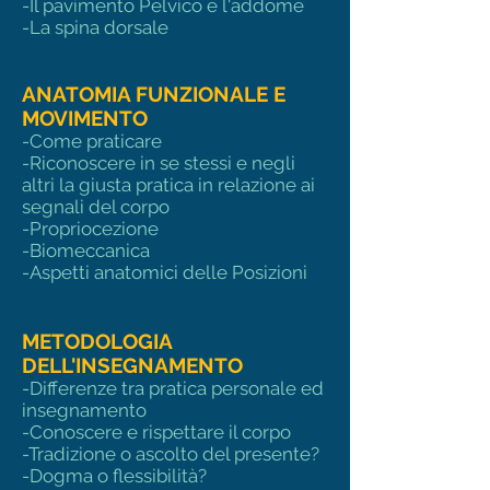
-Il pavimento Pelvico e l'addome
-La spina dorsale
ANATOMIA FUNZIONALE E
MOVIMENTO
-Come praticare
-Riconoscere in se stessi e negli
altri la giusta pratica in relazione ai
segnali del corpo
​-Propriocezione
​-Biomeccanica
-Aspetti anatomici delle Posizioni
METODOLOGIA
DELL'INSEGNAMENTO
-Differenze tra pratica personale ed
insegnamento
-Conoscere e rispettare il corpo
-Tradizione o ascolto del presente?
-Dogma o flessibilità?