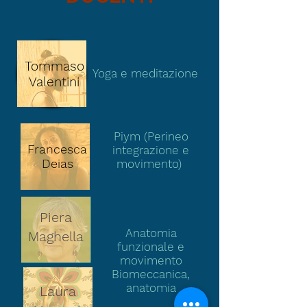
Tommaso
Yoga e meditazione
Valentini
Piym (Perineo
Francesca
integrazione e
Deias
movimento)
Piera
Anatomia
Maghella
funzionale e
movimento
Biomeccanica,
anatomia
Laura