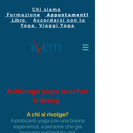
Chi siamo
Formazione
Appuntamenti
Libro
Accordarsi con lo
Yoga
Viaggi Yoga
Ashtanga yoga teacher
training
A chi si rivolge?
A praticanti yoga con una buona
esperienza, a persone che già
lavorano nell’ambito del