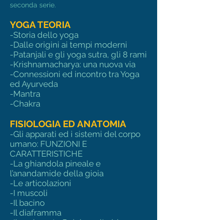
seconda serie.
YOGA TEORIA
-Storia dello yoga
-Dalle origini ai tempi moderni
-Patanjali e gli yoga sutra, gli 8 rami
-Krishnamacharya: una nuova via
-Connessioni ed incontro tra Yoga
ed Ayurveda
-Mantra
-Chakra
FISIOLOGIA ED ANATOMIA
-Gli apparati ed i sistemi del corpo
umano: FUNZIONI E
CARATTERISTICHE
-La ghiandola pineale e
l’anandamide della gioia
-Le articolazioni
-I muscoli
-Il bacino
-Il diaframma