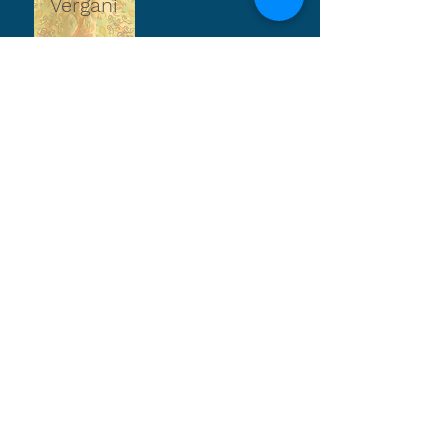
Vergani
Ernesto
Storia, Ayurveda
Iannaccone
Iacopo
Yoga Sutra
Bhagavad Gita
Nuti
Arely Torres
Anatomia applicata
allo Yoga, Yin Yoga